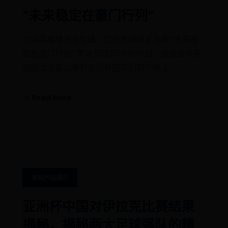
“未来稳定在豪门行列”
对话蓝魔球迷会徐峰，忆往昔峥嵘岁月稠 “未来稳
定在豪门行列” 李冰 2023年11月25日，也就是申花
战胜山东泰山拿到足协杯冠军的那个晚上，
Read More
美妆产品展示
亚洲杯中国对伊拉克比赛结果
揭秘，揭秘两大足球强队的精