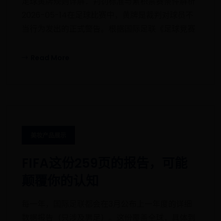
足球黄牌规则详解：判罚标准与累积禁赛条件解析
2026-05-14在足球比赛中，黄牌是裁判对球员不
当行为发出的正式警告。根据国际足联《足球竞赛
Read More
美妆产品展示
FIFA这份259页的报告，可能
颠覆你的认知
每一年，国际足联都会在3月公布上一年度的详细
数据报告（只涉及男足）。这份覆盖全球，具体到