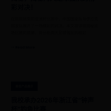
彩对决！
在刚刚结束的亚洲杯比赛中，中国国家队与伊拉克
国家队展开了一场精彩的对决。本文将详细揭秘这
场比赛的结果，并分析两大足球强队的精彩
Read More
美妆产品展示
我校承办2026年浙江省“钟声
杯”钓鱼比赛