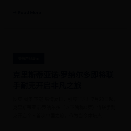
Read More
美妆产品展示
克里斯蒂亚诺·罗纳尔多即将联
手耐克开启非凡之旅
图集 图集 下载 燃情夏日，引爆非凡！7月22日起，
克里斯蒂亚诺·罗纳尔多（以下简称C罗）将联手耐
克开启个人首次中国之旅。作为当今体坛杰