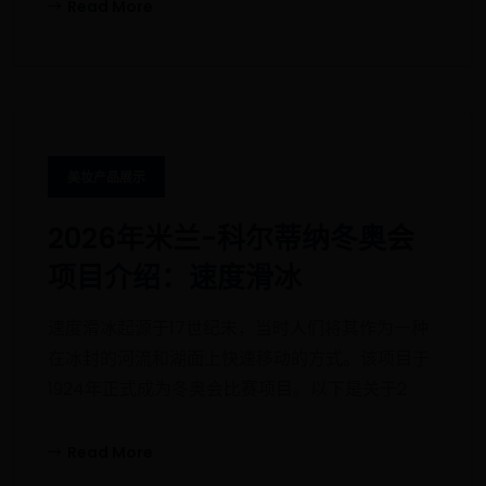
Read More
美妆产品展示
2026年米兰-科尔蒂纳冬奥会
项目介绍：速度滑冰
速度滑冰起源于17世纪末，当时人们将其作为一种
在冰封的河流和湖面上快速移动的方式。该项目于
1924年正式成为冬奥会比赛项目。以下是关于2
Read More