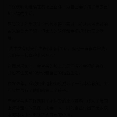
而徐晓明则继续在赛场上奋斗，为自己妻子孩子带去更
加幸福的生活。
尽管这让的生活让金智善不得不面对此前从未考虑过的
柴米油盐等问题，但家人的陪伴和幸福却让她无比满
足。
“我中文有时候会失误闹出闹笑话，但他一直很包容我，
我们在一起真的非常开心”
在面对采访时，金智善的脸上总是洋溢着幸福的笑容，
并忍不住笑意的诉说着自己的婚后生活。
在2021年，徐晓明也选择退役成为了一名冰壶教练，并
和金智善有了他们的第二个孩子。
而金智善也同样回到了她热爱的冰壶赛场，成为了我国
上海冰壶队的教练，夫妻二人一同为自己付出了无数汉
水的冰壶事业继续挥洒自己的心血。