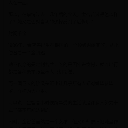
人在一起。
那么，在事情过去十几年后的今天，金智善过得怎么样
了？她又是否对当初的选择感到了后悔呢？
财阀千金
1986年，金智善出生在韩国的一个顶级财阀家族，从小
便含着一个金钥匙：
她不仅穿的是定制名牌，吃的是国外进食材，就连出行
都是各种豪车乃至私人飞机接送。
而韩国巨大的阶级差距也让几乎所有人都对她毕恭毕
敬，尊称为大小姐。
可以说，金智善小时候所享受的生活就是许多人努力十
辈子都不可能达到的。
同时，金智善虽然是一个女孩，但父母却依旧把她当作