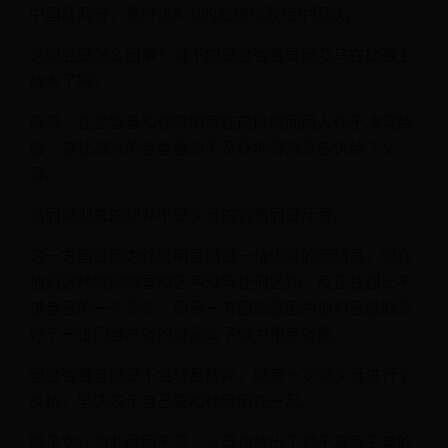
中国队两分，最终以3-11的成绩惨败给中国队。
这到底是怎么回事？难不成是金智善爱屋及乌在比赛上
放水了吗？
原来，在金智善和徐晓明就在前段时间两人终于决定结
婚，这让高兴的金智善迫不及待地将消息告诉给了父
母。
然而她迎来的却并不是父母的祝福而是斥责。
这一方面是因为徐晓明虽然是一位优秀的运动员，但在
他们这种财阀眼里和乞丐没有任何区别，反正钱都比不
过自己的一个零头，而另一方面则是因为他们已经联系
好了一位门当户对的财阀公子做为相亲对象。
但金智善自然是不会轻易放弃，她第一次对父母进行了
反抗，坚决表示自己要和徐晓明在一起。
眼见女儿如此顽固不灵，父母也放出了对于富家子弟的