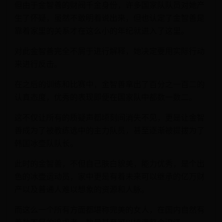
但由于金智善的财阀千金身份，许多国家队队员对她产
生了怀疑，虽然不敢明着说出来，但也认定了金智善是
靠着家里的关系才在这么小的年纪就进入了这里。
对此金智善完全不屑于进行解释，她决定要用实际行动
来进行反击。
在之后的训练和比赛中，金智善拿出了百分之一百二的
认真态度，优秀的表现即便在国家队中都数一数二。
这不仅让所有的质疑声都顷刻间消失不见，更是让金智
善成为了被教练选中的主力队员，甚至逐渐被提拔为了
韩国冰壶队队长。
此时的金智善，不但自己肤白貌美，能力优秀，是个出
色的冰壶运动员，家中更是有着未来可以继承的亿万财
产以及普通人难以想象的资源和人脉。
而这么一个所有方面都堪称完美的女人，在国内自然有