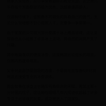
继承人来培养，从小享受着最好的教育资源，这让她几
乎在每个方面都显的极为优秀，远超普通同龄人。
在这种环境下，金智善不可避免的有着自己的傲气，无
论什么领域都不甘心屈居人下，定要争一争那第一。
由于家里的公司很大部分都属于冰上用品领域，这让金
智商也从小接触了许多冰上活动，并自然的对其产生了
兴趣。
其中她最喜欢的便是冰壶，这是韩国比较擅长的项目，
在国内热度非常高。
父亲对此自然是鼓励的态度，于是就在金智善6岁时将
她送去接受专业的冰壶训练。
而金智善在冰壶上也确实有着极高的天赋，再加上那十
分好强的性子，这让她在短短几年内成绩就超越了许多
专注于此领域的前辈，成功被选入了国家队。