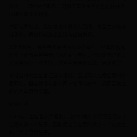
大招——切断经济联系，习惯了富贵生活的他们往往无
法接受如此大转变，
然而就算如此，金智善也依旧没有屈服，甚至主动放弃
继承权，再也和家族企业没有任何关系。
2011年10月，金智善和徐晓明举办了婚礼，尽管这远远
比不上此前金智善参加过的豪门典礼，但却是自己的爱
人徐晓明倾心准备的，这对金智善来说就已经足够了。
不过当时的金智善还没有退役，因此两人在婚后暂时分
居两地，但这并没有影响两人之间的感情，反而因彼此
间的四年更为牢固。
如今现状
2017年，金智善选择退役，此时的她和徐晓明已经有了
自己的第一个孩子，因此便全心全意的做了一个家庭主
妇，专心照顾孩子。