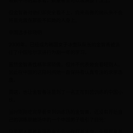
着数不尽的追求者，数量甚至可以填满整个汉江。
但金智善对他们却完全看不上，向来高傲的她从来不会
将目光放在那些不如她的人身上。
中国选手徐晓明
2006年，已经成为韩国女子冰壶队队长的金智善被派
往了中国哈尔滨进行为期一年的学习。
虽然金智善性格非常骄傲，但并不代表她会看轻别人，
因此在中国的这段时间她一直保持着认真专注的求学态
度。
而这，也让金智善注意到了一名正在刻苦训练的中国小
伙。
当时刚刚吃完早餐来到训练场的金智善，还没有开始自
己的训练就被场中的一个中国男子吸引了目光：
只见那人用着有强劲有力的动作打着冰壶，全程都有着