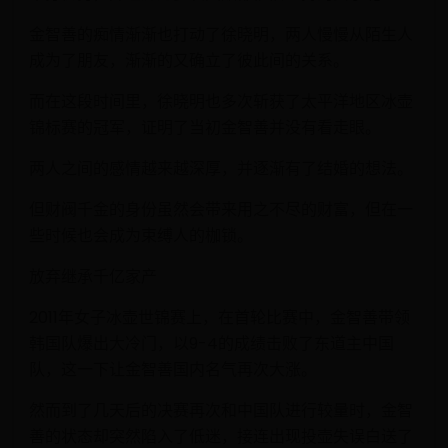
金智善的痴情渐渐也打动了徐晓明，两人慢慢从陌生人
成为了朋友，渐渐的又确立了彼此间的关系。
而在这段时间里，徐晓明也多次斩获了太平洋地区冰壶
锦标赛的冠军，证明了当初金智善并没有看走眼。
两人之间的感情越来越深厚，并逐渐有了结婚的想法。
但财阀千金的身份虽然会带来用之不尽的财富，但在一
些时候也会成为束缚人的枷锁。
放弃继承千亿家产
2011年女子冰壶世锦赛上，在首轮比赛中，金智善带领
韩国队爆出大冷门，以9-4的成绩击败了东道主中国
队，这一下让金智善国内名气再次大涨。
然而到了几天后的决赛再次和中国队进行较量时，金智
善的状态却突然陷入了低迷，接连出现投壶失误白送了