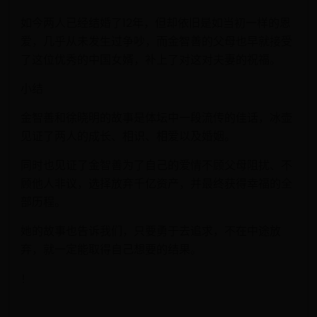
如今两人已经结婚了12年，但却依旧是如当初一样的恩
爱，几乎从未发生过争吵，而金智善的父母也早就接受
了这位优秀的中国女婿，补上了对这对夫妻的祝福。
小结
金智善和徐晓明的故事是体坛中一段流传的佳话，冰壶
见证了两人的成长、相识、相爱以及婚姻。
同时也见证了金智善为了自己的爱情不顾父母阻扰、不
顾他人非议，选择放弃千亿资产，并最终获得幸福的全
部历程。
她的故事也告诉我们，只要勇于去追求，不在中途放
弃，就一定能取得自己想要的结果。
！