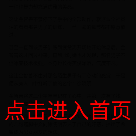
一种种暴力却充满优雅的美感。
这让金智善不禁停下了手中的全部动作，就这么全神贯
注的看着那名男子的训练，一丝一毫的细节都不愿意放
过。
甚至一直到该男子训练到疲惫离开场地开始休息后，金
智善这才回过神来。直到此时她也才发现，那名男子不
但冰壶技术极强，本身也长得英俊潇洒，气度不凡。
这让金智善不由对那名陌生男子有了心动的感觉，于是
便从旁人口中打听了他的名字：徐晓明
金智善将这三个字牢牢记在了心中，并第一次有了找一
点击进入首页
个男朋友的想法。
没有犹豫，金智善几乎是直接找到了徐晓明，勇敢学习
的几句蹩脚中文向徐晓明表达了自己的好感，提出了希
望成为男女朋友的想法。