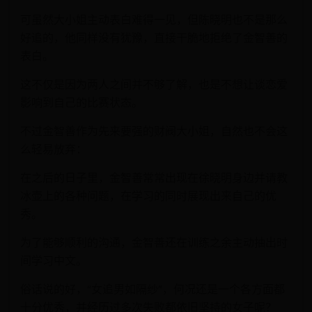
可虽然大小姐主动表白难得一见，但陈晓明也不是那么
好追的，他同样没有犹豫，直接干脆地拒绝了金智善的
表白。
这不仅是因为两人之间并不够了解，也是不想让谈恋爱
影响到自己的比赛状态。
不过金智善作为先来要强的财阀大小姐，自然也不会这
么轻易放弃：
在之后的日子里，金智善常常出现在徐晓明身边并请教
冰壶上的各种问题，在学习的同时展现出来自己的优
秀。
为了能够顺利的沟通，金智善还在训练之余主动抽出时
间学习中文。
俗话说的好，“女追男如隔纱”，何况还是一个各方面都
十分优秀，并经历过多次失败都依旧坚持的女子呢？