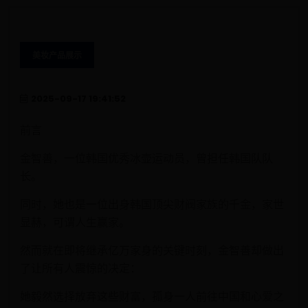
美妆产品展示
2025-09-17 19:41:52
前言
金智善，一位韩国优秀冰壶运动员，曾担任韩国队队
长。
同时，她也是一位出身韩国顶尖财阀家族的千金，家世
显赫，可谓人生赢家。
然而就在即将继承亿万家身的关键时刻，金智善却做出
了让所有人震惊的决定：
她毅然选择放弃这些财富，孤身一人前往中国和心爱之