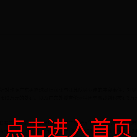
告，针对昨晚广东男篮球员杜润旺与江苏队吴羽佳的冲突事件，对
币10万元的处罚。以及广东外援吉伦沃特因辱骂裁判也被罚3万
点击进入首页
赛季CBA联赛常规赛第十四轮场序131，在广东宏远华南虎俱乐部东阳
肯帝亚队”）的比赛进行到第三节剩余9分03秒，江苏肯帝亚队3