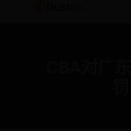
CBA对广
罚