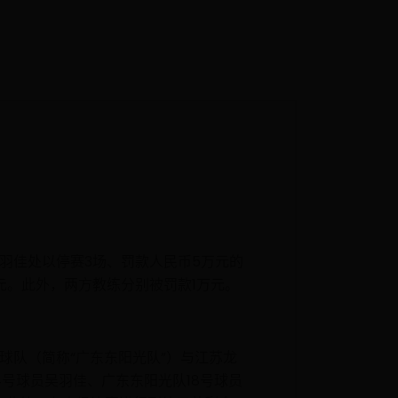
吴羽佳处以停赛3场、罚款人民币5万元的
元。此外，两方教练分别被罚款1万元。
光篮球队（简称“广东东阳光队”）与江苏龙
4号球员吴羽佳、广东东阳光队18号球员