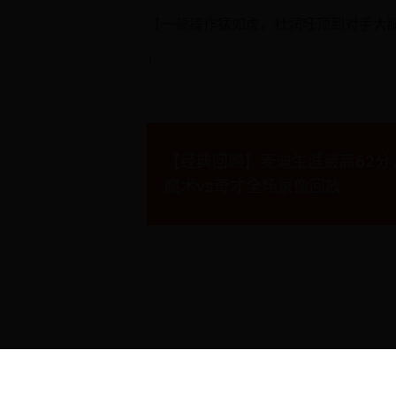
【一顿操作猛如虎，杜润旺顶到对手大腿
！
文
【经典回顾】麦迪生涯最高62分，2
章
魔术vs奇才全场录像回放
导
航
Copyright © 2088 1990年意