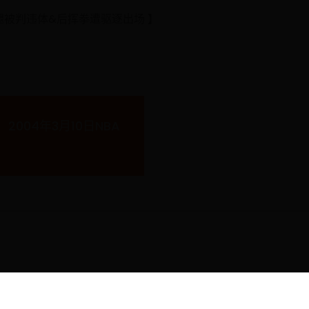
被判违体&后挥拳遭驱逐出场 】
004年3月10日NBA
大利世界杯|世界杯场地|吉菲美白面霜世界杯美丽相伴站|pemutihwajahgifi.
友情链接