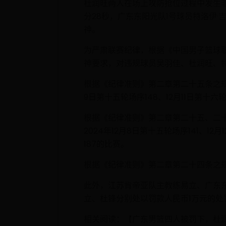
杜润旺两人在场上攻防抢位过程中发生
分28秒，广东东阳光队1号球员特洛伊
神。
为严肃联赛纪律，根据《中国男子篮球职
神要求，对违规球员吴羽佳、杜润旺、特
根据《纪律准则》第二章第二十五条之规
9日第十五轮场序148、12月11日第十六
根据《纪律准则》第二章第二十五、二十
2024年12月8日第十五轮场序141、12
187的比赛。
根据《纪律准则》第二章第二十四条之规
此外，江苏肯帝亚队主教练易立、广东东
立、杜锋分别处以罚款人民币1万元的处
相关阅读：【广东男篮四人被罚下，杜润