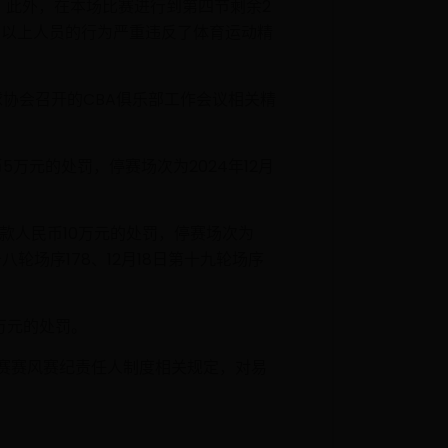
。此外，在本场比赛进行到第四节剩余2
，以上人员的行为严重违反了体育运动精
球协会召开的CBA俱乐部工作会议相关精
万元的处罚，停赛场次为2024年12月
款人民币10万元的处罚，停赛场次为
第十八轮场序178、12月18日第十九轮场序
万元的处罚。
联赛赛风赛纪责任人制度相关规定，对易