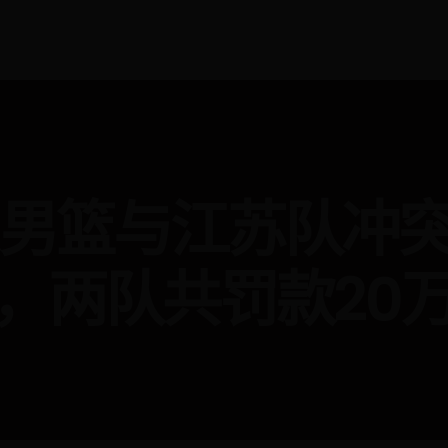
东男篮与江苏队冲
，两队共罚款20