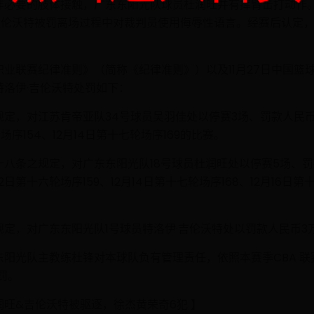
非必要的肢体接触，广东东阳光队球员杜润旺并有挥臂击打动作
·吉伦沃特被罚离场过程中对裁判员使用侮辱性语言。经赛后认定
业联赛纪律准则》（简称《纪律准则》）以及11月27日中国篮
洛伊·吉伦沃特处罚如下：
定，对江苏肯帝亚队34号球员吴羽佳处以停赛3场、罚款人民币5
轮场序154、12月14日第十七轮场序169的比赛。
八条之规定，对广东东阳光队18号球员杜润旺处以停赛5场、罚
月12日第十六轮场序159、12月14日第十七轮场序168、12月16日
定，对广东东阳光队1号球员特洛伊·吉伦沃特处以罚款人民币3
阳光队主教练杜锋对本球队负有管理责任，依照本赛季CBA 
罚。
旺&吉伦沃特被驱逐，徐杰黄荣奇6犯 】