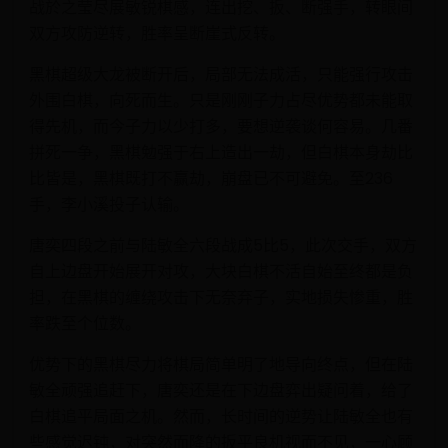
战於之莹尽展敏锐棋感，连出挖、扳、断强手，转眼间
双方攻防逆转，胜率呈断崖式反转。
黑棋超级大龙被断开后，局部无法成活，只能强行攻击
外围白棋，向死而生。只是刚刚子力占尽优势都未能取
得先机，而今子力以少打多，要想逆袭谈何容易。几番
拼死一争，黑棋勉强于右上造出一劫，但白棋本身劫比
比皆是，黑棋既打不赢劫，崩盘已不可避免。至236
手，李小溪投子认输。
唐奕四段之前与陆敏全六段战成5比5，此次交手，双方
自上边盘开始展开对攻，大块白棋不活自始至终都是负
担，在黑棋的缠绕攻击下无奈弃子，实地损失惨重，胜
率跌至个位数。
优势下的黑棋尽力将棋局简单明了地导向终点，但在陆
敏全顽强追赶下，唐奕还是在下边盘弈出疑问着，给了
白棋追平局面之机。然而，长时间的逆势让陆敏全也有
些感觉迟钝，对突然而降的扳平良机视而不见，一心顾