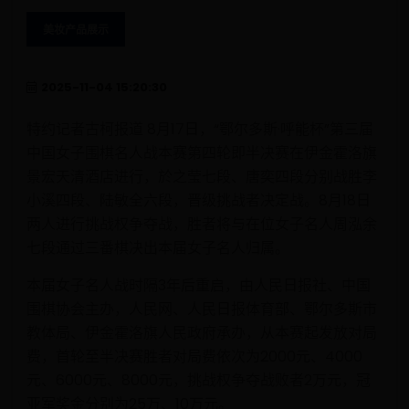
美妆产品展示
2025-11-04 15:20:30
特约记者古柯报道 8月17日，“鄂尔多斯·呼能杯”第三届
中国女子围棋名人战本赛第四轮即半决赛在伊金霍洛旗
景宏天清酒店进行，於之莹七段、唐奕四段分别战胜李
小溪四段、陆敏全六段，晋级挑战者决定战。8月18日
两人进行挑战权争夺战，胜者将与在位女子名人周泓余
七段通过三番棋决出本届女子名人归属。
本届女子名人战时隔3年后重启，由人民日报社、中国
围棋协会主办，人民网、人民日报体育部、鄂尔多斯市
教体局、伊金霍洛旗人民政府承办，从本赛起发放对局
费，首轮至半决赛胜者对局费依次为2000元、4000
元、6000元、8000元，挑战权争夺战败者2万元，冠
亚军奖金分别为25万、10万元。