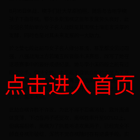
8月16日休战，棋手们赴大草原拍照，随后与当地学棋
孩子下指导棋。鄂尔多斯围棋这些年发展势头良好，此
次冠名赞助举办女子名人战既是其围棋土壤愈发深厚的
发酵，同时也是对其未来发展的一大助力。
於之莹七段此前与女子名人缘分甚浅，甚至都没见过四
强，八强战淘汰方若曦五段晋级半决赛后，改写了她在
这项赛事中的最好成绩纪录。她与李小溪四段之前有过
四次交手，保持全胜。本局前半盘执白的於之莹为了在
点击进入首页
左边盘做活大块孤棋，忍让再三，当黑棋还要“洗”掉左
上白角时，白棋忍无可忍，愤而开劫，然而，此举颇不
冷静，惹来大祸。
此劫白棋许胜不许败，为此不得不忍痛消劫，致外围通
体变薄，下边盘两子还受攻，黑棋胜率升至90%以上。
但祸福相依，黑棋为了执着地进攻黑两子，已经完全不
顾自身棋形破绽，浑然不觉白棋随时存有逆袭手段。实