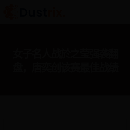
女子名人战於之莹强袭翻
盘，唐奕创该赛最佳战绩