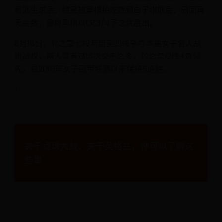
着逃生求活，结果被黑棋抽吃数颗白子棋筋后，局面再
无变数，最终黑棋以1又3/4子之优胜出。
8月18日，於之莹七段与唐奕四段争夺本届女子名人战
挑战权，两人曾有过16次交手之多，於之莹12胜4负领
先，自2016年女子围甲联赛以来保持5连胜。
！
文
关于点球大战、关于英格兰，你可以了解这
章
些事
导
航