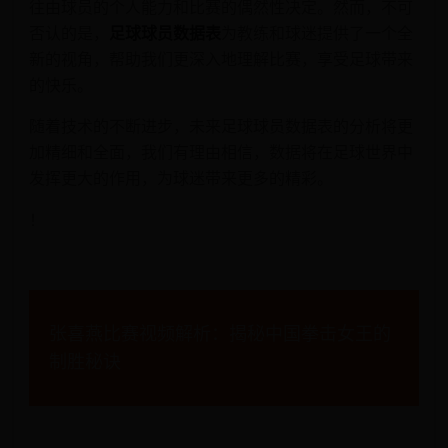
往由球员的个人能力和比赛的偶然性决定。然而，不可
否认的是，
足球球员数据表
为教练和球迷提供了一个全
新的视角，帮助我们更深入地理解比赛，享受足球带来
的快乐。
随着技术的不断进步，未来足球球员数据表的分析将更
加精细和全面，我们有理由相信，数据将在足球世界中
发挥更大的作用，为球迷带来更多的精彩。
！
文
张喜燕比赛视频解析：揭秘中国拳击女王的
章
制胜秘诀
导