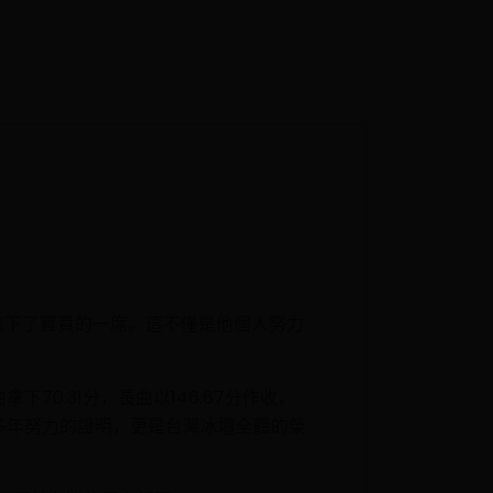
灣搶下了寶貴的一席。這不僅是他個人努力
0.31分，長曲以146.67分作收，
多年努力的證明，更是台灣冰壇全體的榮