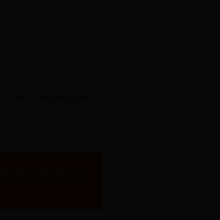
 王鴻薇：食安潰敗還雙標
幕好顺风行车队再创佳