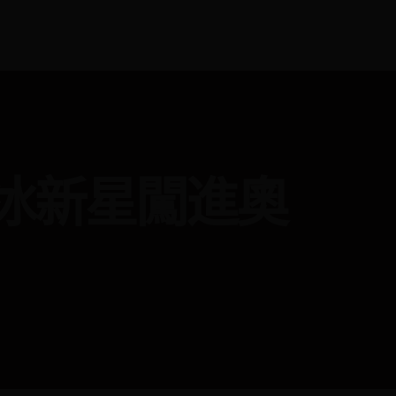
冰新星闖進奧