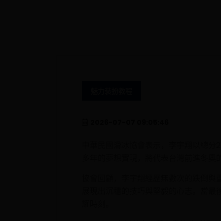
魅力装扮教程
2026-07-07 09:05:46
中華民國滑冰協會表示，李宇翔以總分2
多年的夢想實現，將代表台灣前進冬奧
協會回顧，李宇翔經歷無數次的跌倒與重來
展現出沉穩的技巧與堅毅的心志。當最
耀時刻。