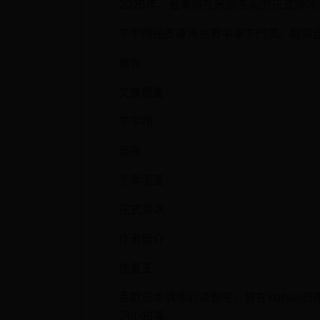
2026年，台灣將在米蘭冬奧的花式滑
李宇翔在奧運資格賽中拿下門票。翻攝
廣告
文章標籤
李宇翔
奧運
冬季奧運
花式滑冰
作者簡介
施養正
喜歡日本偶像的運動宅，曾在Yahoo
活小知識。