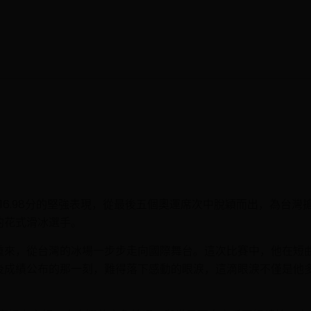
16.98分的堅強表現，從最後五個奧運席次中脫穎而出，為台
的花式滑冰選手。
，從台灣的冰場一步步走向國際舞台。這次比賽中，他在短曲拿下7
後成績公布的那一刻，難得落下感動的眼淚，這滴眼淚不僅是他