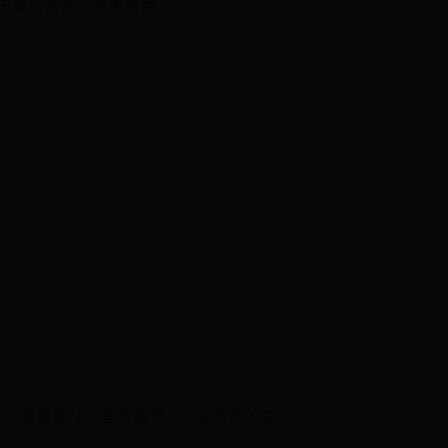
寫下屬於台灣的歷史新頁。
工作。喜愛關注一些有趣但不一定有用的生