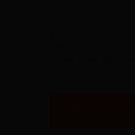
訂閱 RSS
|
更多文章
點擊閱讀下一則新聞
致癌油風暴｜毒油爆發一周賴清德才震怒
！
文
江南大漠国际越野拉力赛落下帷
章
绩！
导