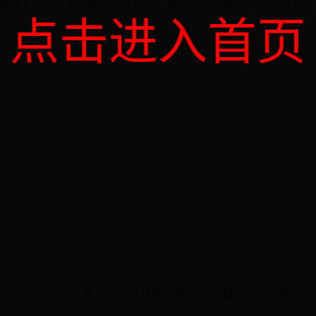
冰賽場上亮相。李宇翔將肩負榮耀，與世界頂尖高手同場競技，
点击进入首页
自國際滑冰總會
奇摩擔任特約編輯，參與過世界棒球經典賽12強棒球亞錦賽採訪