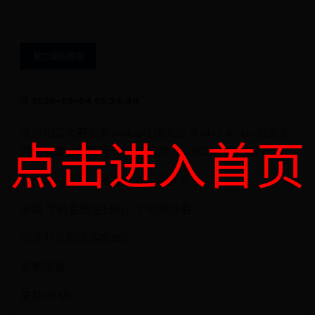
魅力装扮教程
2026-03-04 05:34:40
民间扣篮大赛汇总#nba吐槽大会 #nba #nba扣篮大
点击进入首页
赛 #扣篮大赛冠军 #NBA热点 3522024-02-20 13:13
谜一样的视频，播客什么都没留下
收藏 手机看微信扫码，手机继续看
分享分享到博客或BSS
复制链接
复制HTML