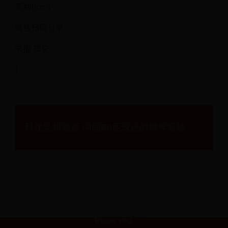
复制flash
微信扫码分享
举报 提交
！
文
科比坠机骤逝 中国80后球迷的精神领袖
章
导
航
Copyright © 2088 1990年意大利世界杯|世界杯场地|吉菲美白
面霜世界杯美丽相伴站|pemutihwajahgifi.com All Rights
Reserved.