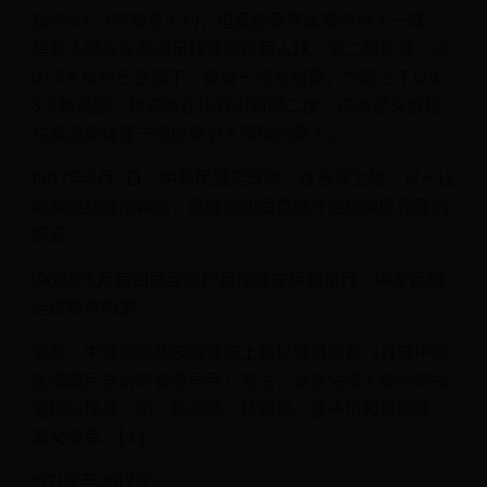
雖然以1–4不敵意大利，但莫振華在比賽中射入一球，
是華人歷來在奧運足球賽的首個入球。第二場比賽，以
0–5大敗於巴西腳下。最後一場分組賽，力戰之下以2-
3不敵英國，姚卓然在比賽中梅開二度，成為歷來首位
在奧運足球賽一場比賽射入兩球的華人。
1967年8月7日，中華民國足球隊，在台灣主場，以一比
零擊敗勁敵南韓隊，贏得第四屆亞洲杯足球東區預賽的
冠軍。
1968年5月第四屆亞洲杯足球賽在伊朗舉行，中華民國
足球隊得殿軍。
當時，中華民國代表隊實際上是以香港球員（具有中華
民國國民身份的香港居民）為主，並且佔去大部分的香
港頂尖球員，如：姚卓然、林尚義、張子岱和莫振華、
黃文偉等。[4]
1971年至2017年