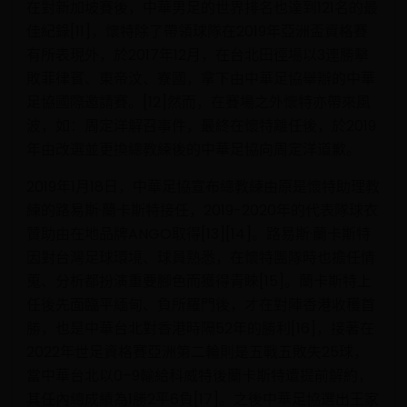
在對新加坡賽後，中華男足的世界排名也達到121名的最
佳紀錄[11]，懷特除了帶領球隊在2019年亞洲盃資格賽
有所表現外，於2017年12月，在台北田徑場以3連勝擊
敗菲律賓、東帝汶、寮國，拿下由中華足協舉辦的中華
足協國際邀請賽。[12]然而，在賽場之外懷特亦帶來風
波，如：周定洋解召事件，最終在懷特離任後，於2019
年由改選並更換總教練後的中華足協向周定洋道歉。
2019年1月18日，中華足協宣布總教練由原是懷特助理教
練的路易斯·蘭卡斯特接任，2019-2020年的代表隊球衣
贊助由在地品牌ANGO取得[13][14]。路易斯·蘭卡斯特
因對台灣足球環境、球員熟悉，在懷特團隊時也擔任情
蒐、分析都扮演重要腳色而獲得青睞[15]。蘭卡斯特上
任後先面臨平緬甸、負所羅門後，才在對陣香港收穫首
勝，也是中華台北對香港時隔52年的勝利[16]，接著在
2022年世足資格賽亞洲第二輪則是五戰五敗失25球，
當中華台北以0–9輸給科威特後蘭卡斯特遭提前解約，
其任內總成績為1勝2平6負[17]。之後中華足協選出王家