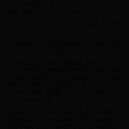
主力，其中馮景祥是唯一柏林奧運舊將。在倫敦奧運足
球賽，首圈比賽以0–4不敵土耳其而出局。
目前FIFA承認1949年及之前的成績是由中華人民共和國
繼承。
1949年兩岸分治，中華民國政府遷台灣後，球隊名稱更
改為「中華民國國家足球隊」。
「中華民國國家足球隊」時期為最成功的時期，是在
1954年及1958年連續兩屆奪得亞運會足球賽金牌，兩屆
決賽都是擊敗勁敵南韓奪標。然而在1954、1958年曾兩
度欲參加世界盃，可是中華民國與中华人民共和国各自
主張中國代表權，在各自的堅持立場之下，中華民國便
退出該兩次的世界盃。
於1960年，在亞洲盃足球賽獲得季軍，同年並且成功出
線羅馬奧運會，第三次在奧運足球賽亮相，首輪分組賽
被編與巴西、意大利、英國三支勁旅同組。首場比賽，