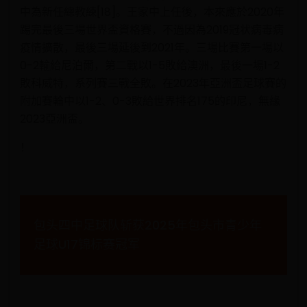
中為新任總教練[18]。王家中上任後，本來應於2020年
踢完最後三場世界盃資格賽，不過因為2019冠状病毒病
疫情擴散，最後三場延後到2021年。三場比賽第一場以
0-2輸給尼泊爾，第二戰以1-5敗給澳洲，最後一場1-2
敗科威特，系列賽三戰全敗。在2023年亞洲盃足球賽的
附加賽輪中以1-2、0-3敗給世界排名175的印尼，無緣
2023亞洲盃。
！
文
包头四中足球队斩获2025年包头市青少年
章
足球U17锦标赛冠军
导
航