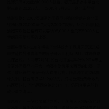
比賽只有4次超過10,000人觀看，觀眾最多為中華台北
對越南的20,239人。（2015年9月8日，台北田徑場）
情形舉例：2007亞洲盃外圍賽亞洲強隊伊朗在台北田
徑場比賽20,000座位只有2,000位觀眾，反之伊朗阿薩
迪體育場儘管當時可以容納95,000人也只有5000人在
伊朗觀看對該隊的比賽。
然而中華隊在2011年招徠了當時效力于西班牙足球乙級
聯賽薩拉曼卡青年軍的周子軒及比利時甲組足球聯賽球
员陳昌源。令同年7月3日於台北田徑場舉行的2014年世
界盃外圍賽亞洲區第一輪賽事對戰馬來西亞的比賽，湧
進了破紀錄的1萬5千餘人進場觀賽，陳昌源主射12碼罰
球入網，替台灣取得3–2的領先，終場台灣逆轉擊敗馬
來西亞[7]，可惜兩回合總比分4–4，仍因客場進球數
較少遭到淘汰。
與馬來西亞一役除遭淘汰之外，此後萬人入場盛況也難
以為繼，選手方面雖繼周子軒、陳昌源後仍陸續有海歸