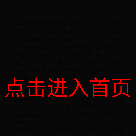
编辑
1970年英属香港及中華民國達成協議，1971年起停止選
拔香港公民代表中華民國參加比賽[5][6]。自此中華民
國足球生態驟變，國際賽成績一落千丈。加上，隨著中
國大陸的中國國家足球隊在1970年代末期重獲合法代表
权而加入亞洲足協，基於政治因素，中華台北代表隊被
安排轉住大洋洲比賽，至1989年才返回亞洲區，中華隊
在國際賽的表現於1970年代末開始不濟，1990年代多次
点击进入首页
排名世界倒數10位，至此再無佳績。
由於政府長期的漠視以及棒球成績的崛起，使得台灣的
足球賽觀眾人數大幅滑落，由以往動輒滿場，至21世紀
的今天卻很難逾2,000人觀賽（足球場在中山足球場及
台北田徑場容量上限20000人、高雄國家體育場為
40,000人）。也經常出現來訪作客球隊的支持者竟多於
地主臺灣隊支持者人數之現象。至2016年為止在主場的