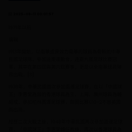
2025-08-11 00:01:57
1971年以前
编辑
1913年開始，以南華或曾效力南華的球員為骨幹的中華
民國足球隊，參加遠東運動會，連贏九屆足球比賽冠
軍，其中在第四屆與第六屆賽事，更是以全南華球員陣
容出戰。[3]
1936年，中華民國首次參加奧運足球賽，在以「中國球
王」李惠堂為首的香港球員為主，上海、廣州球員為輔
組成，參加柏林奧運足球賽，首圈比賽以0–2不敵英國
而出局。
經歷二次大戰之後，1948年中華民國再次參加奧運足球
賽，「中國球王」李惠堂轉任教練，再次以香港球員為