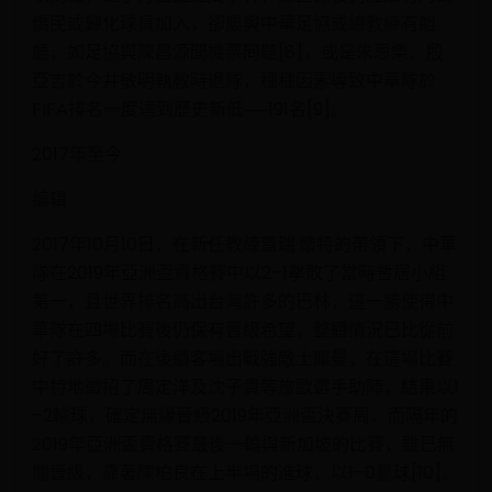
僑民或歸化球員加入，卻屢與中華足協或總教練有齟
齬，如足協與陳昌源間機票問題[8]，或是朱恩樂、殷
亞吉於今井敏明執教時退隊，種種因素導致中華隊於
FIFA排名一度達到歷史新低──191名[9]。
2017年至今
编辑
2017年10月10日，在新任教練蓋瑞·懷特的帶領下，中華
隊在2019年亞洲盃資格賽中以2–1擊敗了當時暫居小組
第一，且世界排名高出台灣許多的巴林，這一勝使得中
華隊在四場比賽後仍保有晉級希望，整體情況已比從前
好了許多。而在後續客場出戰強敵土庫曼，在這場比賽
中特地徵招了周定洋及沈子貴等旅歐選手助陣，結果以1
–2輸球，確定無緣晉級2019年亞洲盃決賽周，而隔年的
2019年亞洲盃資格賽最後一輪與新加坡的比賽，雖已無
關晉級，靠著陳柏良在上半場的進球，以1–0贏球[10]。