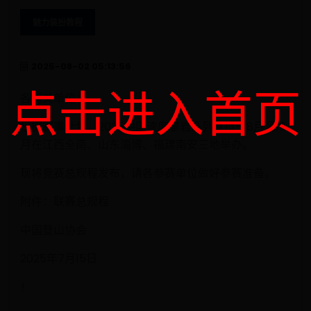
魅力装扮教程
2025-08-02 05:13:56
点击进入首页
各有关单位：
根据赛事计划，2025中国速度攀岩系列赛拟于8月至10
月在江西全南、山东淄博、福建南安三地举办。
现将竞赛总规程发布，请各参赛单位做好参赛准备。
附件：联赛总规程
中国登山协会
2025年7月15日
！