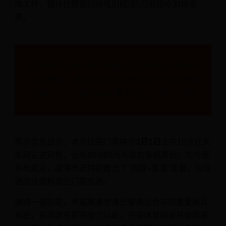
障工作，预计比赛期间将吸引超过5万名观众到场观
赛。
"威海的气候条件和场馆设施非常适合举办乒
乓球赛事，去年我们在这里创造了多项收视
纪录。"——国际乒联赛事总监史蒂夫·丹顿
票务信息显示，本次比赛门票将于
3月1日
上午10点在大
麦网正式开售，设有80-880元不等的多档票价。为方便
外地观众，威海市还特别推出了"观赛+旅游"套餐，包含
酒店住宿和景区门票优惠。
值得一提的是，本届赛事恰逢巴黎奥运会前的重要练兵
机会，各国选手都将全力以赴。央视体育频道将全程直