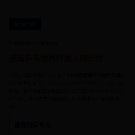
魅力装扮教程
2025-06-17 09:04:23
威海乒乓世界杯进入倒计时
近日，国际乒联正式公布了
2024年威海乒乓球世界杯
的
详细赛程时间表。这项被誉为"乒乓三大赛"之一的顶级
赛事，将于
4月15日至21日
在山东威海奥林匹克体育中
心举行，这也是威海连续第三年承办该项国际顶级赛
事。
重要时间节点：