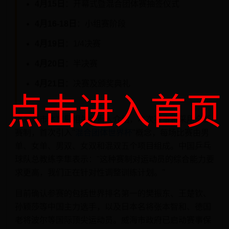
4月15日
：开幕式暨混合团体赛抽签仪式
4月16-18日
：小组赛阶段
4月19日
：1/4决赛
4月20日
：半决赛
4月21日
：决赛及颁奖典礼
点击进入首页
据威海市体育局相关负责人介绍，本次赛事将采用全新
赛制，首次引入"
混合团体世界杯
"概念，每场比赛由男
单、女单、男双、女双和混双五个项目组成。中国乒乓
球队总教练李隼表示："这种赛制对运动员的综合能力要
求更高，我们正在针对性调整训练计划。"
目前确认参赛的包括世界排名第一的樊振东、王楚钦、
孙颖莎等中国主力选手，以及日本名将张本智和、德国
老将波尔等国际顶尖运动员。威海市政府已启动赛事保