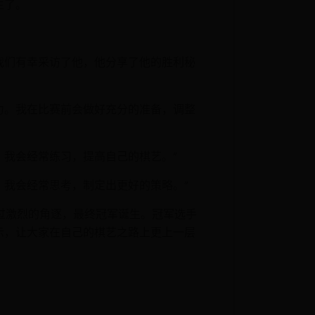
生了。
我们有幸采访了他，他分享了他的胜利秘
力。我在比赛前会做好充分的准备，调整
我会经常练习，提高自己的棋艺。”
我会经常思考，制定出更好的策略。”
经过激烈的角逐，最终冠军诞生。冠军选手
示，让大家在自己的棋艺之路上更上一层