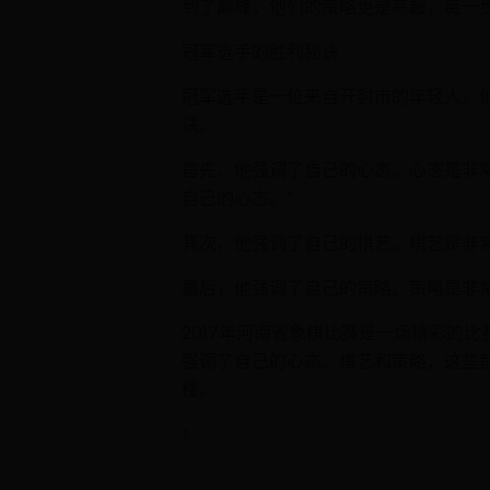
到了巅峰，他们的策略更是高超，每一
冠军选手的胜利秘诀
冠军选手是一位来自开封市的年轻人，
诀。
首先，他强调了自己的心态。心态是非
自己的心态。”
其次，他强调了自己的棋艺。棋艺是非
最后，他强调了自己的策略。策略是非
2017年河南省象棋比赛是一场精彩的
强调了自己的心态、棋艺和策略，这些
楼。
！