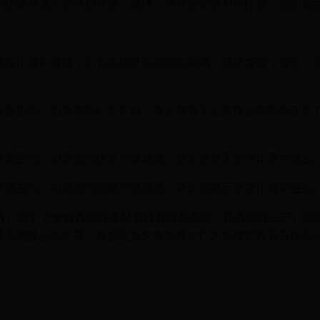
步棋都充满了思考和考虑。最终，经过多轮激烈的比赛，冠军诞
他在比赛中展现了出色的棋艺和高超的策略，最终夺得了冠军。
常重要的。如果你的心态不好，那么你将无法发挥出你的真正实
常重要的。如果你的棋艺不够高超，那么你将无法在比赛中胜出。
常重要的。如果你的策略不够高超，那么你将无法在比赛中胜出。
比赛，吸引了全省各地的象棋爱好者前来参加。比赛历时三天，
都是他胜出的关键。希望这篇文章能够对广大象棋爱好者有所启