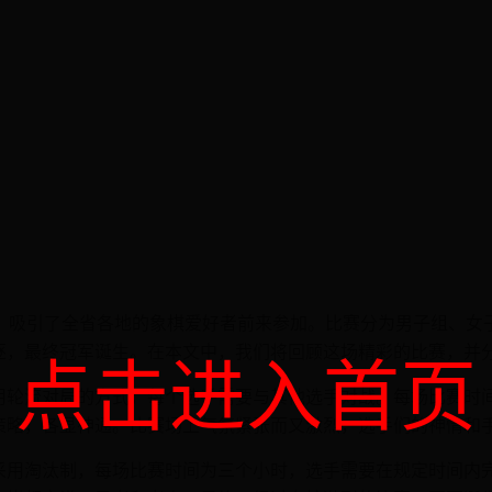
行，吸引了全省各地的象棋爱好者前来参加。比赛分为男子组、
逐，最终冠军诞生。在本文中，我们将回顾这场精彩的比赛，并
点击进入首页
用轮流对局的方式，每个选手需要与其他选手对战。每场比赛时
策略，各显神通。比赛场上气氛紧张而又激烈，选手们的神情和
采用淘汰制，每场比赛时间为三个小时，选手需要在规定时间内