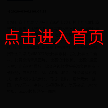
2026-03-02 06:04:31
跳绳比赛比赛展架钓鱼比赛骑行比赛科技比赛儿童比赛
点击进入首页
赛车比赛击剑比赛棋牌比赛魔方比赛冰球比赛搏击比赛
登山比赛拍照比赛劳动比赛火爆比赛滑板比赛NBA比赛
趣味比赛销售比赛比赛对阵比赛声乐比赛投篮比赛比赛
胜利比赛颁奖举重比赛歌舞比赛创意比赛比赛表写作比
赛千图为您找到180276张比赛素材，提供比赛图片素
材、比赛高清背景图片、 比赛设计模板、 比赛矢量图
素材、比赛PPT模板、比赛音视频模板等源文件免费下
载服务，包含PSD、AI、CDR、JPG、PNG等多种格
式，更多比赛相关素材、海报、图片、设计元素、插
画、PSD素材、字体、音视频模板、简历模板、word
模板、excel模板尽在千图网。
！