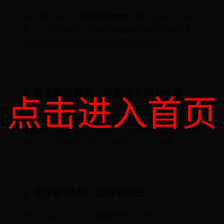
这位爵士传奇以
15,806次助攻
高居历史第一，领先
第二名近4000次。他的传球精准度堪比外科手术，
与马龙的挡拆配合更是成为联盟教科书。
2. 魔术师约翰逊：重新定义控卫位置
点击进入首页
身高2米06却司职控卫，魔术师用他天马行空的传
球彻底改变了比赛。虽然因艾滋病提前退役，但
场
均11.2次助攻
的历史第二纪录至今令人叹服。
3. 克里斯·保罗：现役助攻王
"控卫之神"以11,501次助攻位列历史第三。37岁高