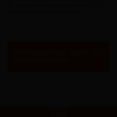
织。像特雷·杨和卢卡·东契奇这样的新生代球员，正在
用他们独特的传球视野续写着助攻传奇。
！
文
西甲外籍球员的多元目的：竞技追求、商业
章
价值与文化交融的深层解析
导
航
Copyright © 2088 1990年意大利世界杯|世界杯场地|吉菲美白
面霜世界杯美丽相伴站|pemutihwajahgifi.com All Rights
Reserved.
友情链接