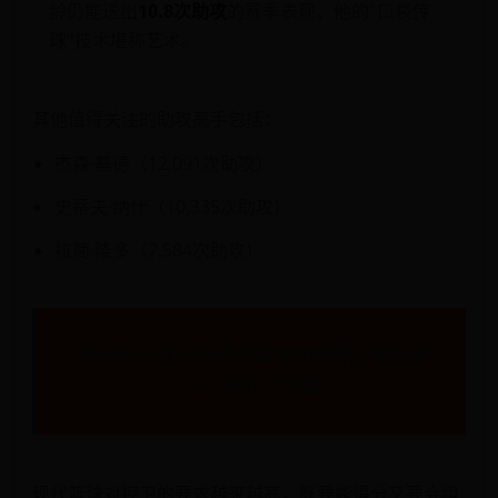
龄仍能送出
10.8次助攻
的赛季表现，他的"口袋传
球"技术堪称艺术。
其他值得关注的助攻高手包括：
杰森·基德（12,091次助攻）
史蒂夫·纳什（10,335次助攻）
拉简·隆多（7,584次助攻）
"伟大的传球手能看到未来3秒的比赛走势"
—— 菲尔·杰克逊
现代篮球对控卫的要求越来越高，既要能得分又要会组