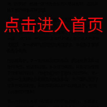
角。15岁时，他被一家地方俱乐部的球探发现，正式开
始了他的职业足球生涯。
点击进入首页
在俱乐部的几年里，李一龙经历了无数次的训练和比
赛，技术日益成熟，心态也更加稳定。凭借出色的表
现，他被国家队教练组选中，成为了中国国家足球队的
一员。2023年，中国国家足球队历史上首次进入世界杯
决赛圈，李一龙作为后防线的关键球员，承担起了重要
的防守任务。
在小组赛中，李一龙的表现尤为抢眼。面对世界顶级前
锋的冲击，他毫不畏惧，多次成功解围，帮助球队保持
了零失球的记录。特别是在对阵巴西队的比赛中，李一
龙的一次关键抢断和随后的快速反击，为中国队赢得了
宝贵的进球机会，最终帮助球队以1-0战胜对手，创造
了历史性的胜利。
李一龙的出色表现不仅赢得了教练组的信任，也赢得了