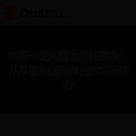
中国一龙闪耀世界杯赛场：
从草根到国际舞台的华丽转
身